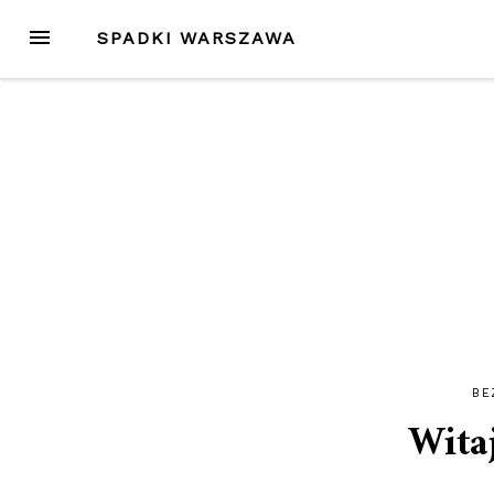
Przejdź
MENU
SPADKI WARSZAWA
do
treści
BE
Witaj